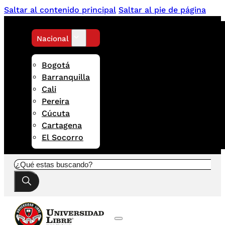
Saltar al contenido principal
Saltar al pie de página
Nacional
Bogotá
Barranquilla
Cali
Pereira
Cúcuta
Cartagena
El Socorro
Buscar