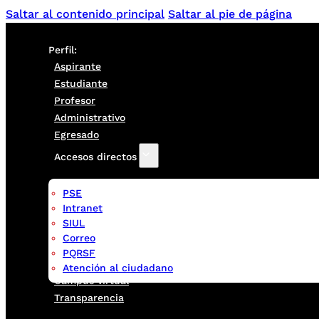
Saltar al contenido principal
Saltar al pie de página
Perfil:
Aspirante
Estudiante
Profesor
Administrativo
Egresado
Accesos directos
PSE
Intranet
SIUL
Correo
PQRSF
Atención al ciudadano
Campus virtual
Transparencia