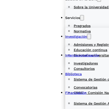
Sobre la Universidad
Servicios
Pregrados
Normativa
Investigación
Admisiones y Registr
Educación continua
Internacionalización
Directorio universita
Investigadores
Consultorios
Biblioteca
Sistema de Gestión 
Convocatorias
Financiación
CNSC – Comisión Naci
Sistema de Gestión 