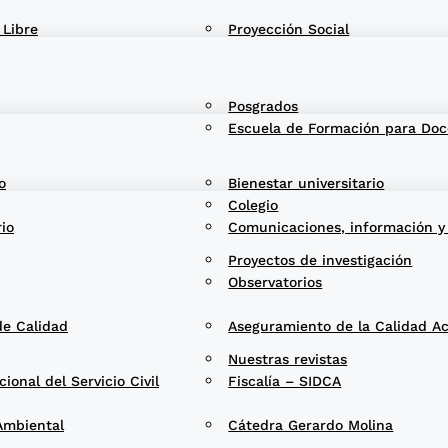
 Libre
Proyección Social
Posgrados
Escuela de Formación para Doc
o
Bienestar universitario
Colegio
rio
Comunicaciones, información y
Proyectos de investigación
Observatorios
de Calidad
Aseguramiento de la Calidad A
Nuestras revistas
onal del Servicio Civil
Fiscalía – SIDCA
Ambiental
Cátedra Gerardo Molina