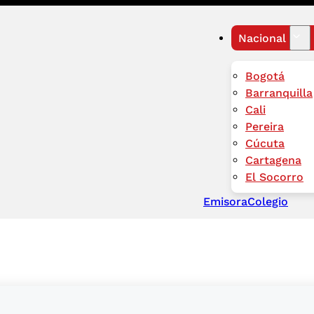
Nacional
Bogotá
Barranquilla
Cali
Pereira
Cúcuta
Cartagena
El Socorro
Emisora
Colegio