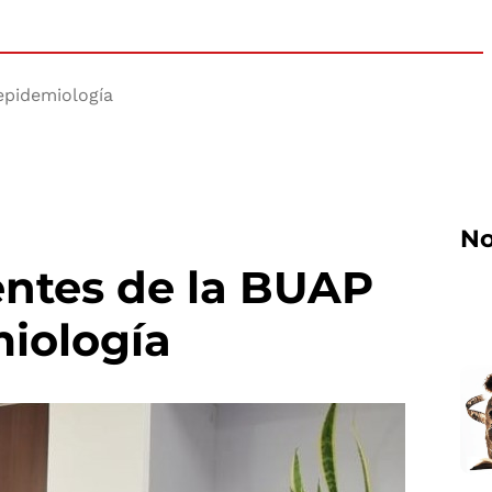
 epidemiología
No
entes de la BUAP
miología