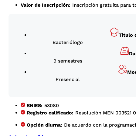
Valor de Inscripción:
Inscripción gratuita para 
Título 
Bacteriólogo
Du
9 semestres
Mod
Presencial
SNIES:
53080
Registro calificado:
Resolución MEN 003521 
Opción diurna:
De acuerdo con la programación