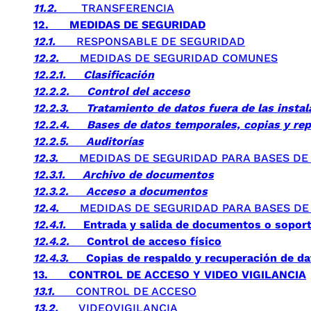
11.2.
TRANSFERENCIA
12.
MEDIDAS DE SEGURIDAD
12.1.
RESPONSABLE DE SEGURIDAD
12.2.
MEDIDAS DE SEGURIDAD COMUNES
12.2.1.
Clasificación
12.2.2.
Control del acceso
12.2.3.
Tratamiento de datos fuera de las instal
12.2.4.
Bases de datos temporales, copias y re
12.2.5.
Auditorías
12.3.
MEDIDAS DE SEGURIDAD PARA BASES DE 
12.3.1.
Archivo de documentos
12.3.2.
Acceso a documentos
12.4.
MEDIDAS DE SEGURIDAD PARA BASES DE 
12.4.1.
Entrada y salida de documentos o sopor
12.4.2.
Control de acceso físico
12.4.3.
Copias de respaldo y recuperación de d
13.
CONTROL DE ACCESO Y VIDEO VIGILANCIA
13.1.
CONTROL DE ACCESO
13.2.
VIDEOVIGILANCIA