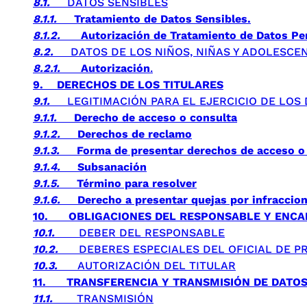
8.1.
DATOS SENSIBLES
8.1.1.
Tratamiento de Datos Sensibles.
8.1.2.
Autorización de Tratamiento de Datos Pe
8.2.
DATOS DE LOS NIÑOS, NIÑAS Y ADOLESCEN
8.2.1.
Autorización
.
9.
DERECHOS DE LOS TITULARES
9.1.
LEGITIMACIÓN PARA EL EJERCICIO DE LOS 
9.1.1.
Derecho de acceso o consulta
9.1.2.
Derechos de reclamo
9.1.3.
Forma de presentar derechos de acceso o
9.1.4.
Subsanación
9.1.5.
Término para resolver
9.1.6.
Derecho a presentar quejas por infraccio
10.
OBLIGACIONES DEL RESPONSABLE Y ENC
10.1.
DEBER DEL RESPONSABLE
10.2.
DEBERES ESPECIALES DEL OFICIAL DE PR
10.3.
AUTORIZACIÓN DEL TITULAR
11.
TRANSFERENCIA Y TRANSMISIÓN DE DATO
11.1.
TRANSMISIÓN