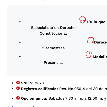
Título que
Especialista en Derecho
Constitucional
Duraci
2 semestres
Modali
Presencial
SNIES:
9873
Registro calificado:
Res. No.05614 del 30 de m
Opción única:
Sábados 7:30 a. m. a 12:00 m. y 