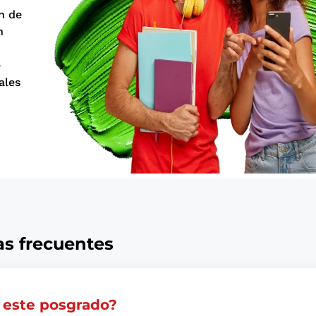
n de
n
e
ales
s frecuentes
 este posgrado?