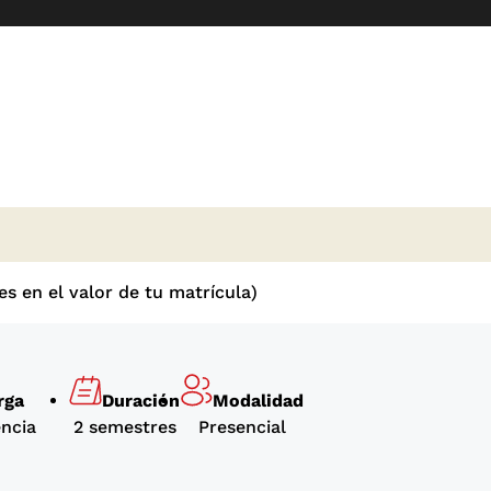
s en el valor de tu matrícula)
rga
Duración
Modalidad
encia
2 semestres
Presencial