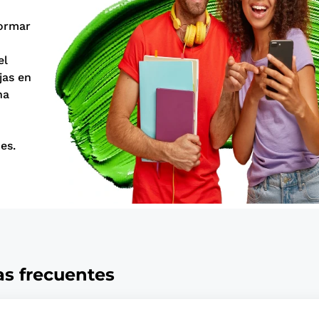
formar
el
jas en
na
es.
s frecuentes