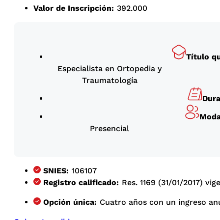
Valor de Inscripción:
392.000
Título q
Especialista en Ortopedia y
Traumatología
Dura
Moda
Presencial
SNIES:
106107
Registro calificado:
Res. 1169 (31/01/2017) vi
Opción única:
Cuatro años con un ingreso anu