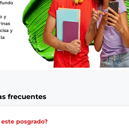
ofundo
o y
rinas
cisa y
 la
s frecuentes
 este posgrado?