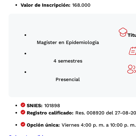
Valor de Inscripción:
168.000
Tít
Magíster en Epidemiología
4 semestres
Presencial
SNIES:
101898
Registro calificado:
Res. 008920 del 27-08-201
Opción única:
Viernes 4:00 p. m. a 10:00 p. m.