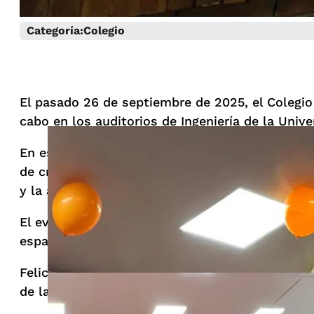
Categoría:
Colegio
El pasado 26 de septiembre de 2025, el Colegio
cabo en los auditorios de Ingeniería de la Univ
En esta ocasión, los protagonistas fueron nuest
de creatividad y entusiasmo. Música, teatro, ma
y la alegría de nuestros más pequeños.
El evento se vivió en un ambiente de integració
espacio de celebración y reconocimiento al pote
Felicitamos a todos los participantes y agrade
de la Universidad Libre con la formación integr