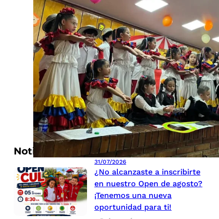
Noticias recomendadas
31/07/2026
¿No alcanzaste a inscribirte
en nuestro Open de agosto?
¡Tenemos una nueva
oportunidad para ti!