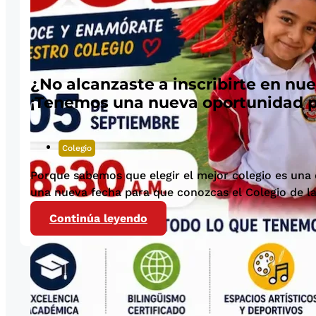
¿No alcanzaste a inscribirte en nu
¡Tenemos una nueva oportunidad pa
Colegio
Porque sabemos que elegir el mejor colegio es una
una nueva fecha para que conozcas el Colegio de la.
Continúa leyendo