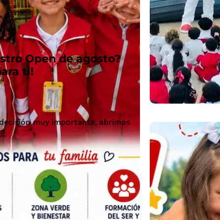
estro Open de agosto?
ra ti!
 decisión muy importante, abrimos
..