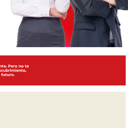
nte. Pero no te
scubrimiento,
 futuro.