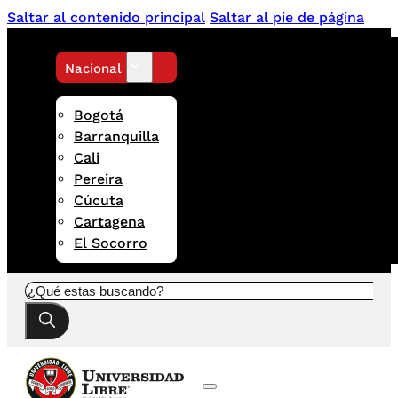
Saltar al contenido principal
Saltar al pie de página
Nacional
Bogotá
Barranquilla
Cali
Pereira
Cúcuta
Cartagena
El Socorro
Buscar