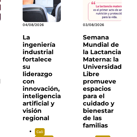
04/08/2026
03/08/2026
0
La
Semana
ingeniería
Mundial de
industrial
la Lactancia
fortalece
Materna: la
su
Universidad
liderazgo
Libre
con
promueve
innovación,
espacios
inteligencia
para el
artificial y
cuidado y
visión
bienestar
regional
de las
familias
Cali