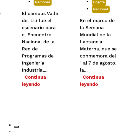
Nacional
Bogotá
Nacional
El campus Valle
del Lilí fue el
En el marco de
escenario para
la Semana
el Encuentro
Mundial de la
Nacional de la
Lactancia
(
Red de
Materna, que se
Programas de
conmemora del
Ingeniería
1 al 7 de agosto,
Industrial...
la...
Continua
Continua
leyendo
leyendo