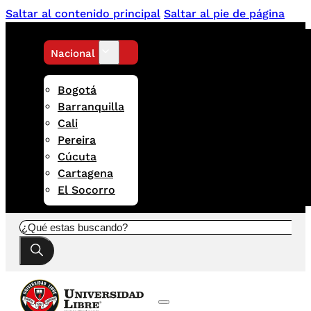
Saltar al contenido principal
Saltar al pie de página
Nacional
Bogotá
Barranquilla
Cali
Pereira
Cúcuta
Cartagena
El Socorro
Buscar