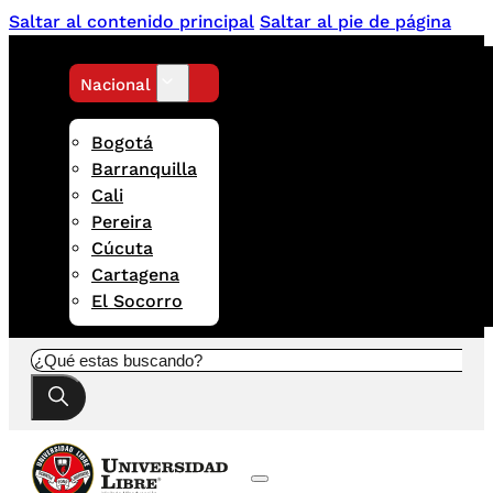
Saltar al contenido principal
Saltar al pie de página
Nacional
Bogotá
Barranquilla
Cali
Pereira
Cúcuta
Cartagena
El Socorro
Buscar