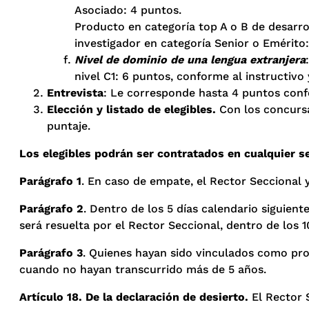
Asociado: 4 puntos.
Producto en categoría top A o B de desarro
investigador en categoría Senior o Emérito:
Nivel de dominio de una lengua extranjera
nivel C1: 6 puntos, conforme al instructivo
Entrevista
: Le corresponde hasta 4 puntos confo
Elección y listado de elegibles.
Con los concursa
puntaje.
Los elegibles podrán ser contratados en cualquier s
Parágrafo 1
. En caso de empate, el Rector Seccional 
Parágrafo 2
. Dentro de los 5 días calendario siguient
será resuelta por el Rector Seccional, dentro de los 1
Parágrafo 3
. Quienes hayan sido vinculados como pro
cuando no hayan transcurrido más de 5 años.
Artículo 18. De la declaración de desierto.
El Rector 