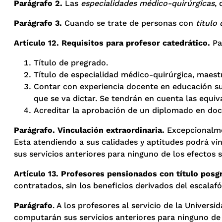
Parágrafo 2.
Las
especialidades médico-quirúrgicas
,
Parágrafo 3.
Cuando se trate de personas con
título
Artículo 12. Requisitos para profesor catedrático.
Pa
Título de pregrado.
Título de especialidad médico-quirúrgica, maes
Contar con experiencia docente en educación sup
que se va dictar. Se tendrán en cuenta las equiv
Acreditar la aprobación de un diplomado en doce
Parágrafo. Vinculación extraordinaria.
Excepcionalmen
Esta atendiendo a sus calidades y aptitudes podrá v
sus servicios anteriores para ninguno de los efectos s
Artículo 13. Profesores pensionados con título posg
contratados, sin los beneficios derivados del escala
Parágrafo
. A los profesores al servicio de la Univer
computarán sus servicios anteriores para ninguno de l