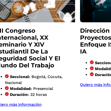
II Congreso
Dirección
nternacional, XX
Proyectos
eminario Y XIV
Enfoque I
studiantil De La
IA
eguridad Social Y El
Seccion
undo Del Trabajo
Modalid
Duració
Seccional:
Bogotá, Cúcuta,
Nacional
Quiero más inf
Modalidad:
Presencial
Duración:
32 horas
iero más información