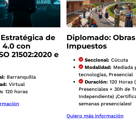
 Estratégica de
Diplomado: Obras
 4.0 con
Impuestos
SO 21502:2020 e
Seccional:
Cúcuta
Modalidad:
Mediada 
tecnologías, Presencial
al:
Barranquilla
Duración:
120 Horas 
ad:
Virtual
Presenciales + 30h de T
n:
120 horas
Independiente) ¡Certific
ormación
semanas presenciales!
Quiero más información