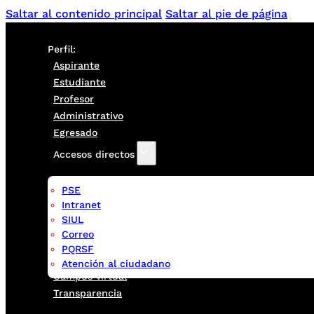
Saltar al contenido principal
Saltar al pie de página
Perfil:
Aspirante
Estudiante
Profesor
Administrativo
Egresado
Accesos directos
PSE
Intranet
SIUL
Correo
PQRSF
Atención al ciudadano
Campus virtual
Transparencia