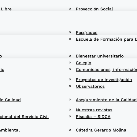
 Libre
Proyección Social
Posgrados
Escuela de Formación para 
o
Bienestar universitario
Colegio
rio
Comunicaciones, informació
Proyectos de investigación
Observatorios
de Calidad
Aseguramiento de la Calida
Nuestras revistas
onal del Servicio Civil
Fiscalía – SIDCA
Ambiental
Cátedra Gerardo Molina