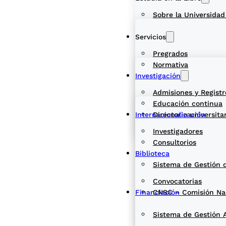
Sobre la Universidad
Servicios
Pregrados
Normativa
Investigación
Admisiones y Registr
Educación continua
Internacionalización
Directorio universita
Investigadores
Consultorios
Biblioteca
Sistema de Gestión 
Convocatorias
Financiación
CNSC – Comisión Naci
Sistema de Gestión 