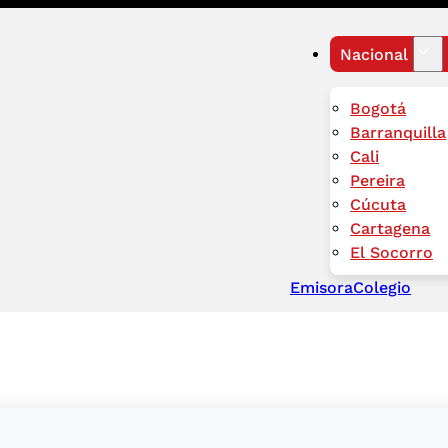
Nacional
Bogotá
Barranquilla
Cali
Pereira
Cúcuta
Cartagena
El Socorro
Emisora
Colegio