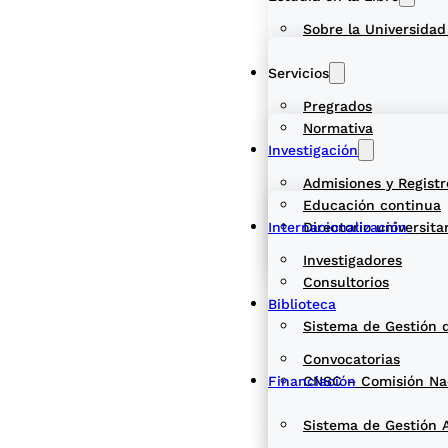
Sobre la Universidad
Servicios
Pregrados
Normativa
Investigación
Admisiones y Registr
Educación continua
Internacionalización
Directorio universita
Investigadores
Consultorios
Biblioteca
Sistema de Gestión 
Convocatorias
Financiación
CNSC – Comisión Naci
Sistema de Gestión 