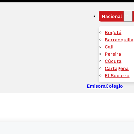
Nacional
Bogotá
Barranquilla
Cali
Pereira
Cúcuta
Cartagena
El Socorro
Emisora
Colegio