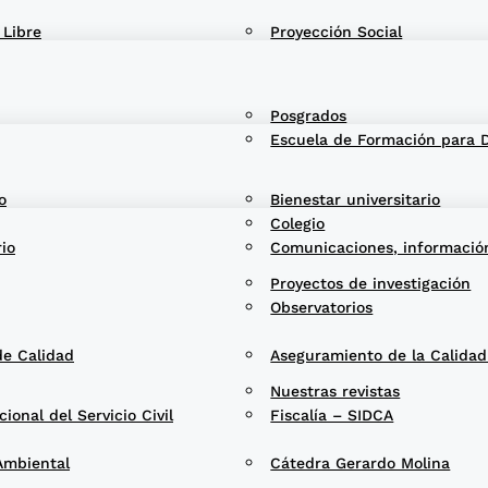
 Libre
Proyección Social
Posgrados
Escuela de Formación para 
o
Bienestar universitario
Colegio
rio
Comunicaciones, informació
Proyectos de investigación
Observatorios
de Calidad
Aseguramiento de la Calida
Nuestras revistas
onal del Servicio Civil
Fiscalía – SIDCA
Ambiental
Cátedra Gerardo Molina