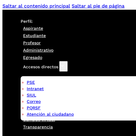
Saltar al contenido principal
Saltar al pie de página
Perfil:
Aspirante
Estudiante
Profesor
Administrativo
Egresado
Accesos directos
PSE
Intranet
SIUL
Correo
PQRSF
Atención al ciudadano
Campus virtual
Transparencia