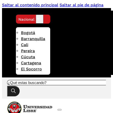
Saltar al contenido principal
Saltar al pie de página
Nacional
Bogotá
Barranquilla
Cali
Pereira
Cúcuta
Cartagena
El Socorro
Buscar