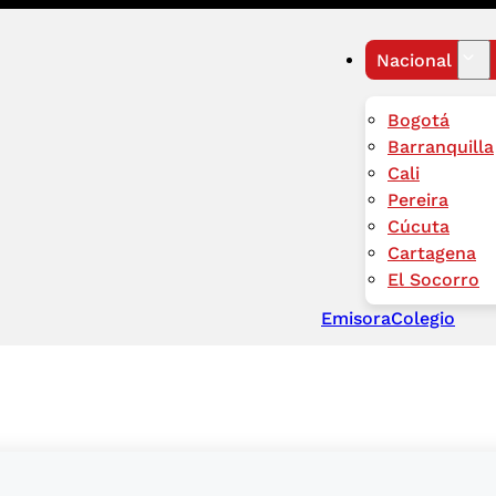
Nacional
Bogotá
Barranquilla
Cali
Pereira
Cúcuta
Cartagena
El Socorro
Emisora
Colegio