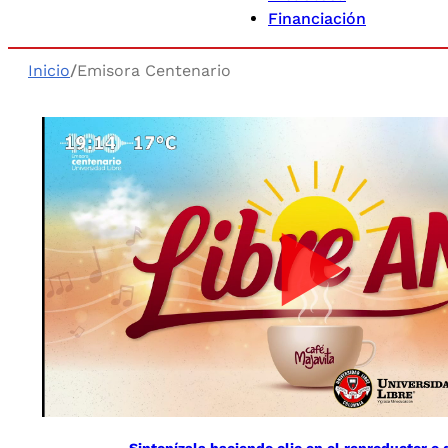
Financiación
Inicio
/
Emisora Centenario
Sintonízala haciendo clic en el reproductor o d