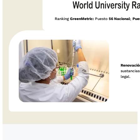
Ranking
GreenMetric
:
Puesto
56 Nacional
;
Pue
Renovación
sustancias
legal.