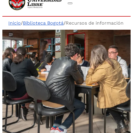
Inicio
/
Biblioteca Bogotá
/
Recursos de información