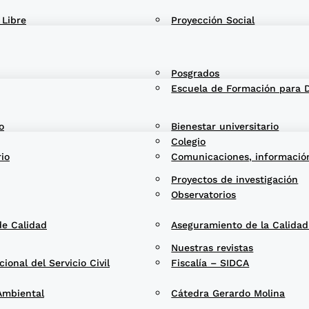
 Libre
Proyección Social
Posgrados
Escuela de Formación para 
o
Bienestar universitario
Colegio
rio
Comunicaciones, informació
Proyectos de investigación
Observatorios
de Calidad
Aseguramiento de la Calida
Nuestras revistas
onal del Servicio Civil
Fiscalía – SIDCA
Ambiental
Cátedra Gerardo Molina