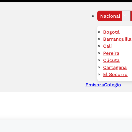
Nacional
Bogotá
Barranquilla
Cali
Pereira
Cúcuta
Cartagena
El Socorro
Emisora
Colegio