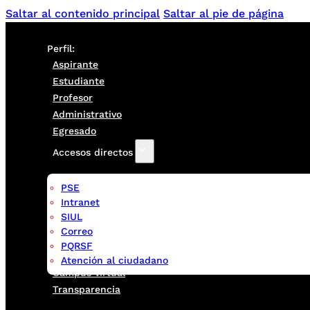
Saltar al contenido principal
Saltar al pie de página
Perfil:
Aspirante
Estudiante
Profesor
Administrativo
Egresado
Accesos directos
PSE
Intranet
SIUL
Correo
PQRSF
Atención al ciudadano
Campus virtual
Transparencia