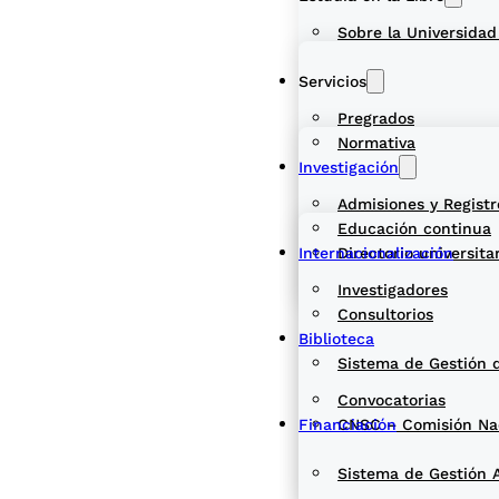
Sobre la Universidad
Servicios
Pregrados
Normativa
Investigación
Admisiones y Registr
Educación continua
Internacionalización
Directorio universita
Investigadores
Consultorios
Biblioteca
Sistema de Gestión 
Convocatorias
Financiación
CNSC – Comisión Naci
Sistema de Gestión 