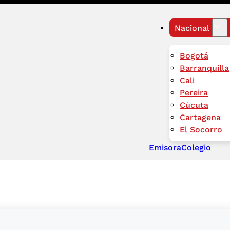
Nacional
Bogotá
Barranquilla
Cali
Pereira
Cúcuta
Cartagena
El Socorro
Emisora
Colegio