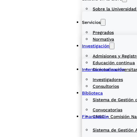
Sobre la Universidad
Servicios
Pregrados
Normativa
Investigación
Admisiones y Registr
Educación continua
Internacionalización
Directorio universita
Investigadores
Consultorios
Biblioteca
Sistema de Gestión 
Convocatorias
Financiación
CNSC – Comisión Naci
Sistema de Gestión 