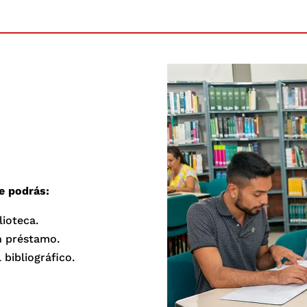
o
e podrás:
lioteca.
n préstamo.
 bibliográfico.