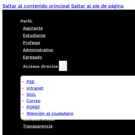
Saltar al contenido principal
Saltar al pie de página
Perfil:
Aspirante
Estudiante
Profesor
Administrativo
Egresado
Accesos directos
PSE
Intranet
SIUL
Correo
PQRSF
Atención al ciudadano
Campus virtual
Transparencia