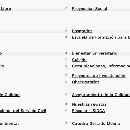
 Libre
Proyección Social
Posgrados
Escuela de Formación para 
o
Bienestar universitario
Colegio
rio
Comunicaciones, informació
Proyectos de investigación
Observatorios
de Calidad
Aseguramiento de la Calida
Nuestras revistas
onal del Servicio Civil
Fiscalía – SIDCA
Ambiental
Cátedra Gerardo Molina