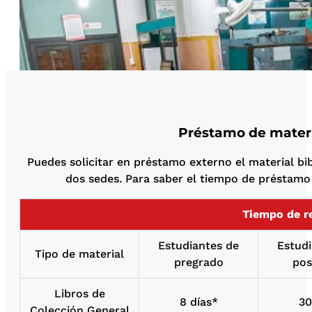
Préstamo de materi
Puedes solicitar en préstamo externo el material bib
dos sedes. Para saber el tiempo de préstamo
Tiempo de r
Estudiantes de
Estudi
Tipo de material
pregrado
pos
Libros de
8 días*
30
Colección General