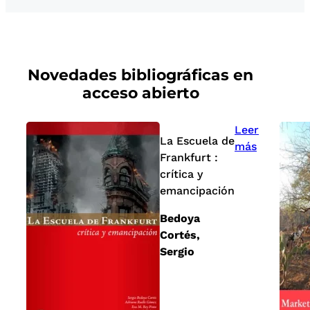
Novedades bibliográficas en
acceso abierto
Leer
La Escuela de
más
Frankfurt :
crítica y
emancipación
Bedoya
Cortés,
Sergio