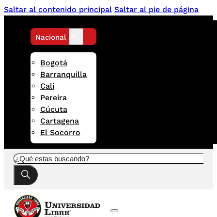
Saltar al contenido principal
Saltar al pie de página
Nacional
Bogotá
Barranquilla
Cali
Pereira
Cúcuta
Cartagena
El Socorro
Buscar