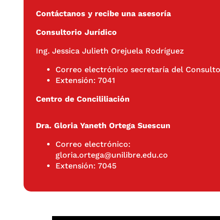
Contáctanos y recibe una asesoría
Consultorio Jurídico
Ing. Jessica Julieth Orejuela Rodríguez
Correo electrónico secretaría del Consulto
Extensión: 7041
Centro de Concililiación
Dra. Gloria Yaneth Ortega Suescun
Correo electrónico:
gloria.ortega@unilibre.edu.co
Extensión: 7045