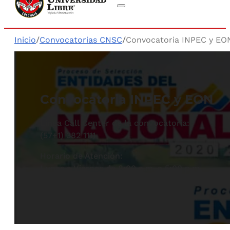
Inicio
/
Convocatorias CNSC
/
Convocatoria INPEC y EO
Convocatoria INPEC y EON
Línea Call Center de la convocatoria:
(57+1) 382 1111
Horario de Atención:
Lunes a Viernes de 8:00 a.m. a 5:00 p.m.