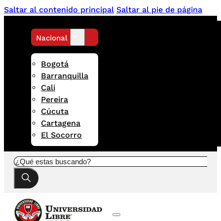
Saltar al contenido principal
Saltar al pie de página
Nacional
Bogotá
Barranquilla
Cali
Pereira
Cúcuta
Cartagena
El Socorro
Buscar