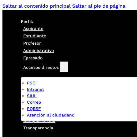
Saltar al contenido principal
Saltar al pie de página
Perfil:
Aspirante
Estudiante
Profesor
Administrativo
Egresado
Accesos directos
PSE
Intranet
SIUL
Correo
PQRSF
Atención al ciudadano
Campus virtual
Transparencia