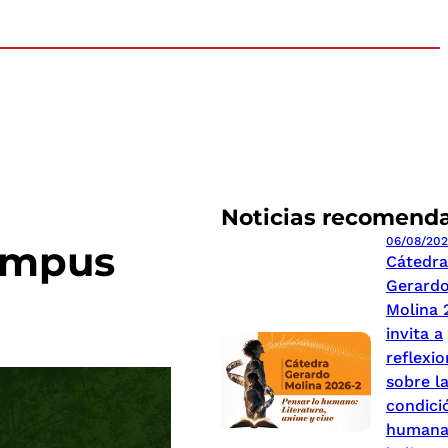
Noticias recomend
06/08/20
Campus
Cátedra
Gerard
Molina 
invita a
reflexio
sobre l
condici
humana