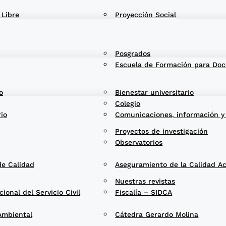
 Libre
Proyección Social
Posgrados
Escuela de Formación para Doc
o
Bienestar universitario
Colegio
rio
Comunicaciones, información y
Proyectos de investigación
Observatorios
de Calidad
Aseguramiento de la Calidad A
Nuestras revistas
onal del Servicio Civil
Fiscalía – SIDCA
Ambiental
Cátedra Gerardo Molina