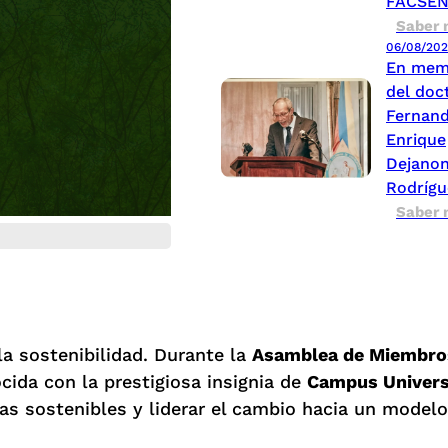
FACSE
Saber 
06/08/20
En mem
del doc
Fernan
Enrique
Dejano
Rodrígu
Saber 
a sostenibilidad. Durante la
Asamblea de Miembro
cida con la prestigiosa insignia de
Campus Univers
as sostenibles y liderar el cambio hacia un modelo