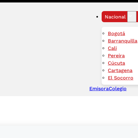
Nacional
Bogotá
Barranquilla
Cali
Pereira
Cúcuta
Cartagena
El Socorro
Emisora
Colegio