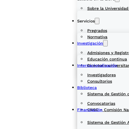
Sobre la Universidad
Servicios
Pregrados
Normativa
Investigación
Admisiones y Registr
Educación continua
Internacionalización
Directorio universita
Investigadores
Consultorios
Biblioteca
Sistema de Gestión 
Convocatorias
Financiación
CNSC – Comisión Naci
Sistema de Gestión 