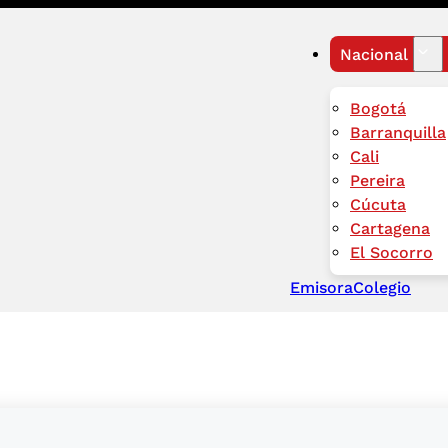
Nacional
Bogotá
Barranquilla
Cali
Pereira
Cúcuta
Cartagena
El Socorro
Emisora
Colegio