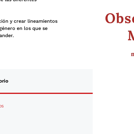
ación y crear lineamientos
 género en los que se
ander.
orio
os