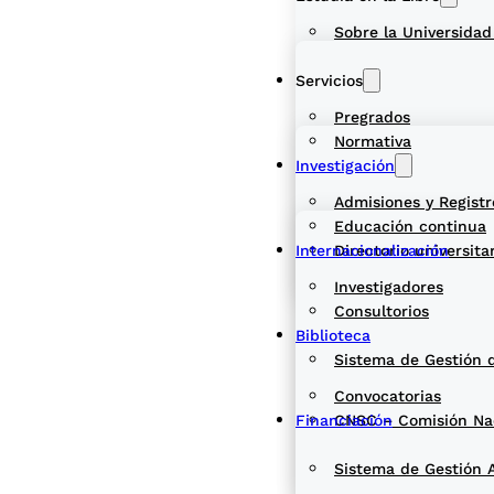
Sobre la Universidad
Servicios
Pregrados
Normativa
Investigación
Admisiones y Registr
Educación continua
Internacionalización
Directorio universita
Investigadores
Consultorios
Biblioteca
Sistema de Gestión 
Convocatorias
Financiación
CNSC – Comisión Naci
Sistema de Gestión 