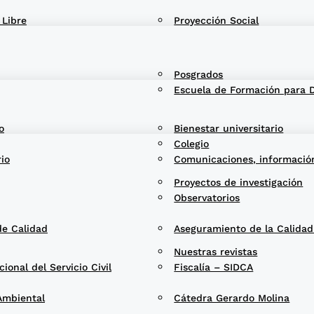
 Libre
Proyección Social
Posgrados
Escuela de Formación para 
o
Bienestar universitario
Colegio
rio
Comunicaciones, informació
Proyectos de investigación
Observatorios
de Calidad
Aseguramiento de la Calida
Nuestras revistas
onal del Servicio Civil
Fiscalía – SIDCA
Ambiental
Cátedra Gerardo Molina