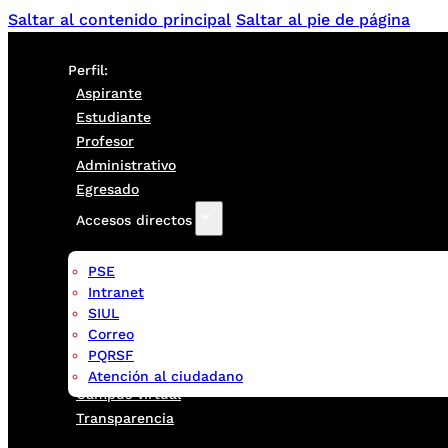
Saltar al contenido principal
Saltar al pie de página
Perfil:
Aspirante
Estudiante
Profesor
Administrativo
Egresado
Accesos directos
PSE
Intranet
SIUL
Correo
PQRSF
Atención al ciudadano
Campus virtual
Transparencia