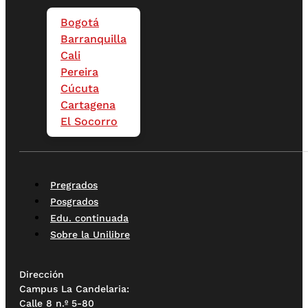
Bogotá
Barranquilla
Cali
Pereira
Cúcuta
Cartagena
El Socorro
Pregrados
Posgrados
Edu. continuada
Sobre la Unilibre
Dirección
Campus La Candelaria:
Calle 8 n.º 5-80