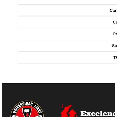
Car
C
P
So
T