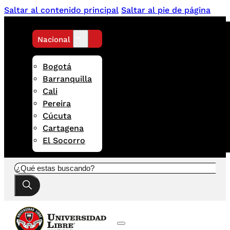
Saltar al contenido principal
Saltar al pie de página
Nacional
Bogotá
Barranquilla
Cali
Pereira
Cúcuta
Cartagena
El Socorro
Buscar