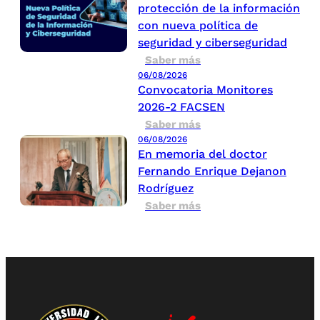
protección de la información
con nueva política de
seguridad y ciberseguridad
Saber más
06/08/2026
Convocatoria Monitores
2026-2 FACSEN
Saber más
06/08/2026
En memoria del doctor
Fernando Enrique Dejanon
Rodríguez
Saber más