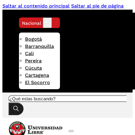
Saltar al contenido principal
Saltar al pie de página
Nacional
Bogotá
Barranquilla
Cali
Pereira
Cúcuta
Cartagena
El Socorro
Buscar