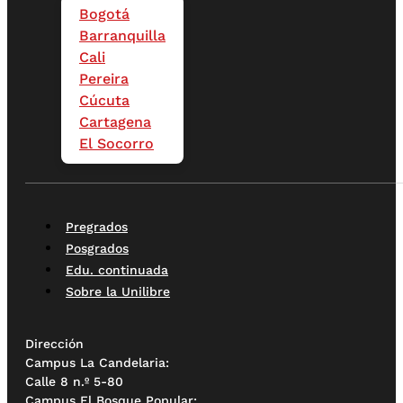
Bogotá
Barranquilla
Cali
Pereira
Cúcuta
Cartagena
El Socorro
Pregrados
Posgrados
Edu. continuada
Sobre la Unilibre
Dirección
Campus La Candelaria:
Calle 8 n.º 5-80
Campus El Bosque Popular: