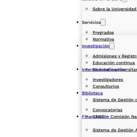
Sobre la Universidad
Servicios
Pregrados
Normativa
Investigación
Admisiones y Registr
Educación continua
Internacionalización
Directorio universita
Investigadores
Consultorios
Biblioteca
Sistema de Gestión 
Convocatorias
Financiación
CNSC – Comisión Naci
Sistema de Gestión 