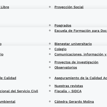
 Libre
Proyección Social
Posgrados
Escuela de Formación para Doc
o
Bienestar universitario
Colegio
rio
Comunicaciones, información y
Proyectos de investigación
Observatorios
de Calidad
Aseguramiento de la Calidad A
Nuestras revistas
onal del Servicio Civil
Fiscalía – SIDCA
Ambiental
Cátedra Gerardo Molina