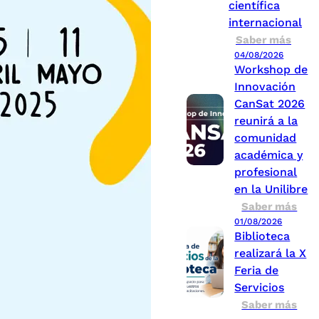
científica
internacional
Saber más
04/08/2026
Workshop de
Innovación
CanSat 2026
reunirá a la
comunidad
académica y
profesional
en la Unilibre
Saber más
01/08/2026
Biblioteca
realizará la X
Feria de
Servicios
Saber más