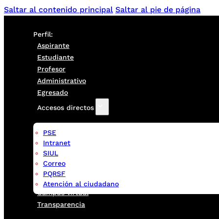
Saltar al contenido principal
Saltar al pie de página
Perfil:
Aspirante
Estudiante
Profesor
Administrativo
Egresado
Accesos directos
PSE
Intranet
SIUL
Correo
PQRSF
Atención al ciudadano
Campus virtual
Transparencia