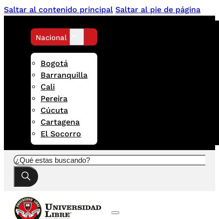
Saltar al contenido principal
Saltar al pie de página
Nacional
Bogotá
Barranquilla
Cali
Pereira
Cúcuta
Cartagena
El Socorro
Buscar