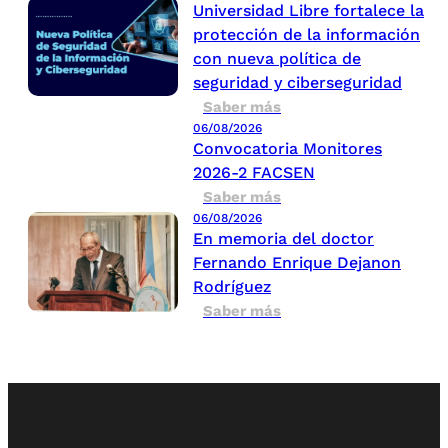
Universidad Libre fortalece la
protección de la información
con nueva política de
seguridad y ciberseguridad
Saber más
06/08/2026
Convocatoria Monitores
2026-2 FACSEN
Saber más
06/08/2026
En memoria del doctor
Fernando Enrique Dejanon
Rodríguez
Saber más