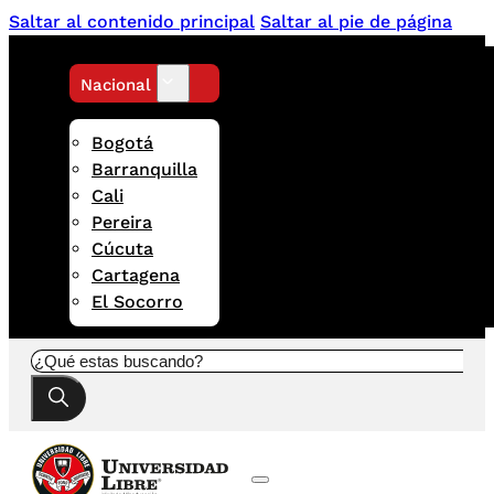
Saltar al contenido principal
Saltar al pie de página
Nacional
Bogotá
Barranquilla
Cali
Pereira
Cúcuta
Cartagena
El Socorro
Buscar