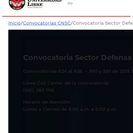
Inicio
/
Convocatorias CNSC
/
Convocatoria Sector Def
Convocatoria Sector Defensa
Convocatorias 624 al 638 – 980 y 981 de 2018 
Línea Call Center de la convocatoria:
(601) 382 1116
Horario de Atención:
Lunes a Viernes de 8:00 a.m. a 5:00 p.m.