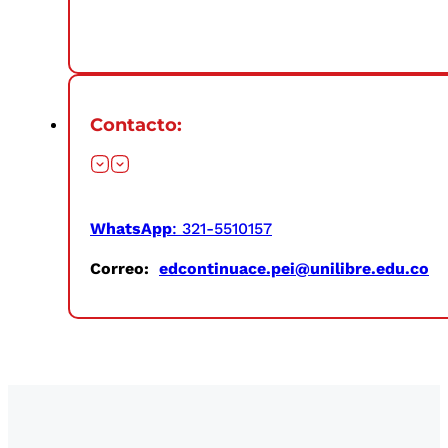
Contacto:
WhatsApp
: 321-5510157
Correo:
edcontinuace.pei@unilibre.edu.co