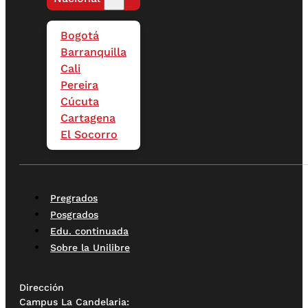
Bogotá
Barranquilla
Cali
Pereira
Cúcuta
Cartagena
El Socorro
Pregrados
Posgrados
Edu. continuada
Sobre la Unilibre
Dirección
Campus La Candelaria: