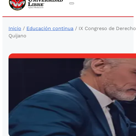
Inicio
/
Educación continua
/ IX Congreso de Derecho 
Quijano