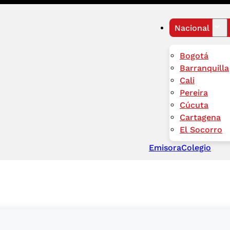
Nacional
Bogotá
Barranquilla
Cali
Pereira
Cúcuta
Cartagena
El Socorro
Emisora
Colegio