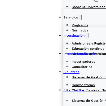
Sobre la Universidad
Servicios
Pregrados
Normativa
Investigación
Admisiones y Registr
Educación continua
Internacionalización
Directorio universita
Investigadores
Consultorios
Biblioteca
Sistema de Gestión 
Convocatorias
Financiación
CNSC – Comisión Naci
Sistema de Gestión 