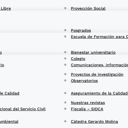
 Libre
Proyección Social
Posgrados
Escuela de Formación para 
o
Bienestar universitario
Colegio
rio
Comunicaciones, informació
Proyectos de investigación
Observatorios
de Calidad
Aseguramiento de la Calida
Nuestras revistas
onal del Servicio Civil
Fiscalía – SIDCA
Ambiental
Cátedra Gerardo Molina