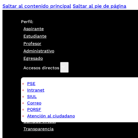
Saltar al contenido principal
Saltar al pie de página
Perfil:
Aspirante
Estudiante
Profesor
Administrativo
Egresado
Accesos directos
PSE
Intranet
SIUL
Correo
PQRSF
Atención al ciudadano
Campus virtual
Transparencia