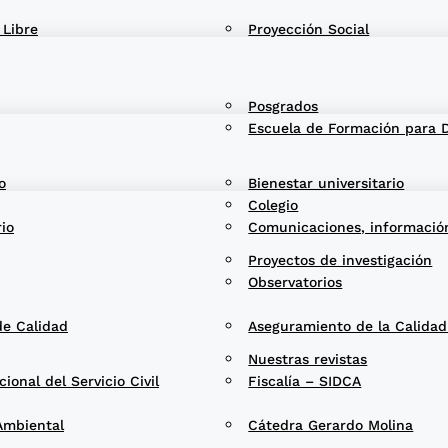
 Libre
Proyección Social
Posgrados
Escuela de Formación para 
o
Bienestar universitario
Colegio
rio
Comunicaciones, informació
Proyectos de investigación
Observatorios
de Calidad
Aseguramiento de la Calida
Nuestras revistas
onal del Servicio Civil
Fiscalía – SIDCA
Ambiental
Cátedra Gerardo Molina