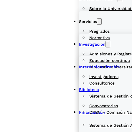
Sobre la Universidad
Servicios
Pregrados
Normativa
Investigación
Admisiones y Registr
Educación continua
Internacionalización
Directorio universita
Investigadores
Consultorios
Biblioteca
Sistema de Gestión 
Convocatorias
Financiación
CNSC – Comisión Naci
Sistema de Gestión 