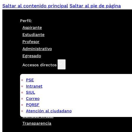
Saltar al contenido principal
Saltar al pie de página
Perfil:
Aspirante
Estudiante
Profesor
Administrativo
Egresado
Accesos directos
PSE
Intranet
SIUL
Correo
PQRSF
Atención al ciudadano
Campus virtual
Transparencia