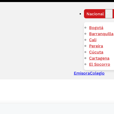
Nacional
Bogotá
Barranquilla
Cali
Pereira
Cúcuta
Cartagena
El Socorro
Emisora
Colegio