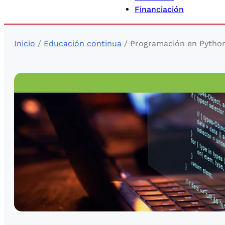
Financiación
Inicio
/
Educación continua
/ Programación en Python