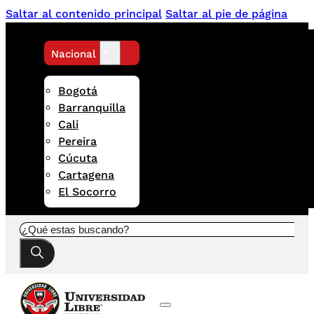
Saltar al contenido principal
Saltar al pie de página
Nacional
Bogotá
Barranquilla
Cali
Pereira
Cúcuta
Cartagena
El Socorro
Buscar