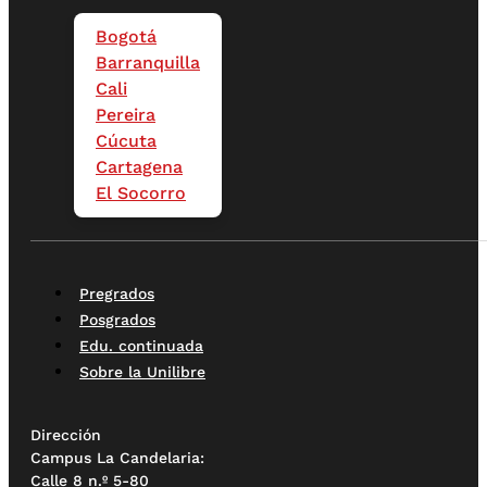
Bogotá
Barranquilla
Cali
Pereira
Cúcuta
Cartagena
El Socorro
Pregrados
Posgrados
Edu. continuada
Sobre la Unilibre
Dirección
Campus La Candelaria:
Calle 8 n.º 5-80