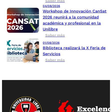
Saber más
04/08/2026
Workshop de Innovación CanSat
2026 reunirá a la comunidad
académica y profesional en la
Unilibre
Saber más
01/08/2026
Biblioteca realizará la X Feria de
Servicios
Saber más