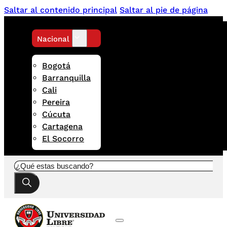
Saltar al contenido principal
Saltar al pie de página
Nacional
Bogotá
Barranquilla
Cali
Pereira
Cúcuta
Cartagena
El Socorro
Buscar