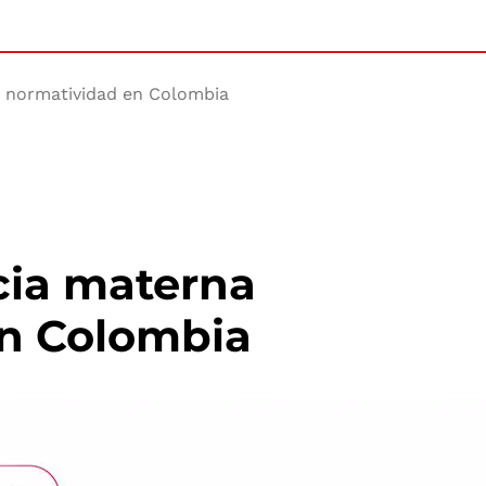
u normatividad en Colombia
cia materna
en Colombia