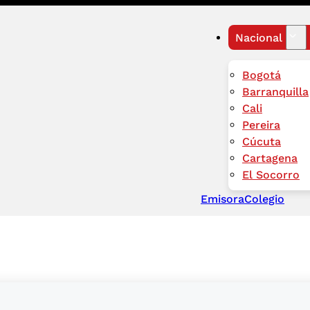
Nacional
Bogotá
Barranquilla
Cali
Pereira
Cúcuta
Cartagena
El Socorro
Emisora
Colegio