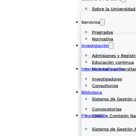
Sobre la Universidad
Servicios
Pregrados
Normativa
Investigación
Admisiones y Registr
Educación continua
Internacionalización
Directorio universita
Investigadores
Consultorios
Biblioteca
Sistema de Gestión 
Convocatorias
Financiación
CNSC – Comisión Naci
Sistema de Gestión 