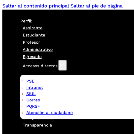
Saltar al contenido principal
Saltar al pie de página
Perfil:
Aspirante
Estudiante
Profesor
Administrativo
Egresado
Accesos directos
PSE
Intranet
SIUL
Correo
PQRSF
Atención al ciudadano
Campus virtual
Transparencia