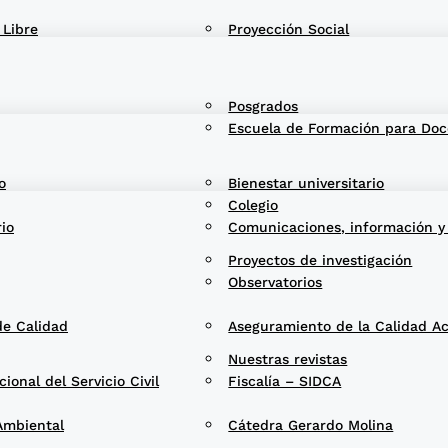
 Libre
Proyección Social
Posgrados
Escuela de Formación para Doc
o
Bienestar universitario
Colegio
rio
Comunicaciones, información y
Proyectos de investigación
Observatorios
de Calidad
Aseguramiento de la Calidad A
Nuestras revistas
onal del Servicio Civil
Fiscalía – SIDCA
Ambiental
Cátedra Gerardo Molina