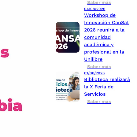
Saber más
04/08/2026
Workshop de
Innovación CanSat
2026 reunirá a la
comunidad
académica y
profesional en la
Unilibre
Saber más
01/08/2026
Biblioteca realizará
la X Feria de
Servicios
Saber más