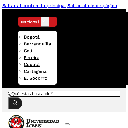
Saltar al contenido principal
Saltar al pie de página
Nacional
Bogotá
Barranquilla
Cali
Pereira
Cúcuta
Cartagena
El Socorro
Buscar