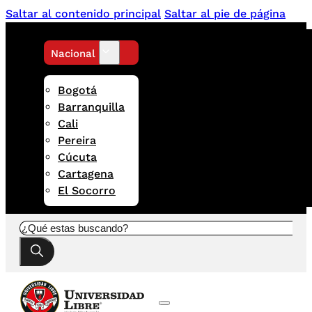
Saltar al contenido principal
Saltar al pie de página
Nacional
Bogotá
Barranquilla
Cali
Pereira
Cúcuta
Cartagena
El Socorro
Buscar