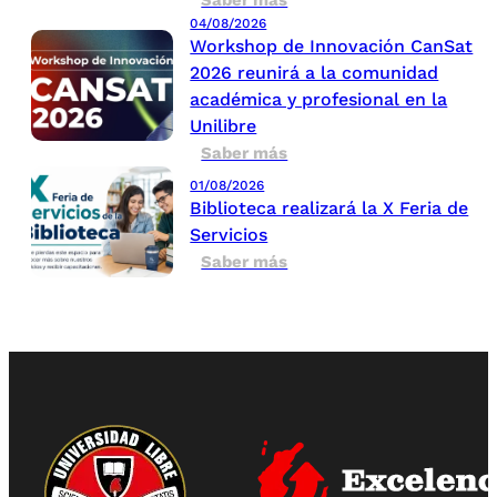
04/08/2026
Workshop de Innovación CanSat
2026 reunirá a la comunidad
académica y profesional en la
Unilibre
Saber más
01/08/2026
Biblioteca realizará la X Feria de
Servicios
Saber más