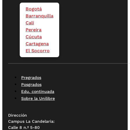
Bogotá
Barranquilla
Cali
Pereira
Cúcuta
Cartagena
El Socorro
Pregrados
Posgrados
Edu. continuada
Sobre la Unilibre
Dirección
Campus La Candelaria:
Calle 8 n.º 5-80