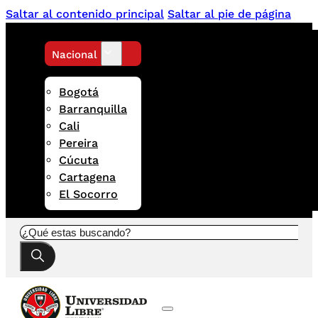
Saltar al contenido principal
Saltar al pie de página
Nacional
Bogotá
Barranquilla
Cali
Pereira
Cúcuta
Cartagena
El Socorro
Buscar