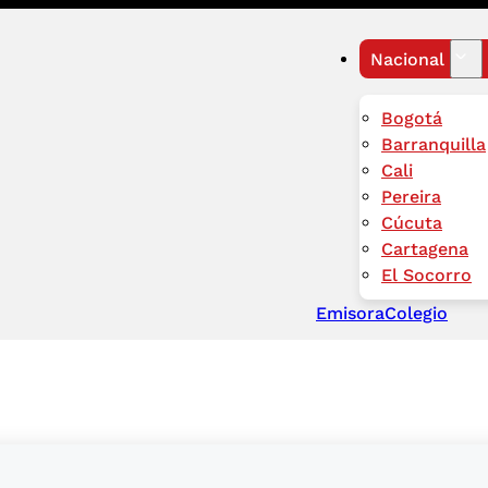
Nacional
Bogotá
Barranquilla
Cali
Pereira
Cúcuta
Cartagena
El Socorro
Emisora
Colegio