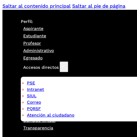
Saltar al contenido principal
Saltar al pie de página
Perfil:
Aspirante
Estudiante
Profesor
Administrativo
Egresado
Accesos directos
PSE
Intranet
SIUL
Correo
PQRSF
Atención al ciudadano
Campus virtual
Transparencia