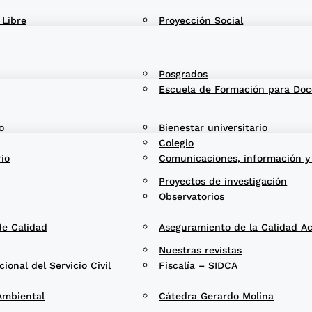
 Libre
Proyección Social
Posgrados
Escuela de Formación para Doc
o
Bienestar universitario
Colegio
rio
Comunicaciones, información y
Proyectos de investigación
Observatorios
de Calidad
Aseguramiento de la Calidad A
Nuestras revistas
onal del Servicio Civil
Fiscalía – SIDCA
Ambiental
Cátedra Gerardo Molina