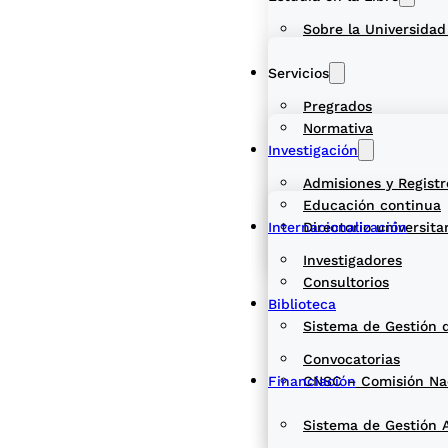
Sobre la Universidad
Servicios
Pregrados
Normativa
Investigación
Admisiones y Registr
Educación continua
Internacionalización
Directorio universita
Investigadores
Consultorios
Biblioteca
Sistema de Gestión 
Convocatorias
Financiación
CNSC – Comisión Naci
Sistema de Gestión 