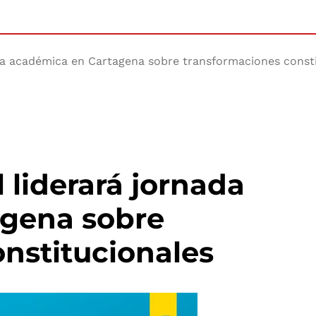
ada académica en Cartagena sobre transformaciones const
 liderará jornada
gena sobre
nstitucionales